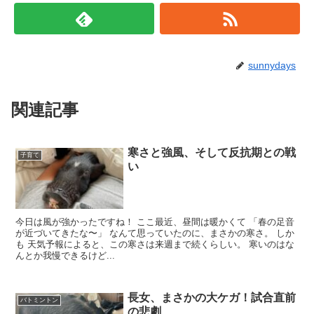
sunnydays
関連記事
寒さと強風、そして反抗期との戦
子育て
い
今日は風が強かったですね！ ここ最近、昼間は暖かくて 「春の足音
が近づいてきたな〜」 なんて思っていたのに、まさかの寒さ。 しか
も 天気予報によると、この寒さは来週まで続くらしい。 寒いのはな
んとか我慢できるけど...
長女、まさかの大ケガ！試合直前
バトミントン
の悲劇…