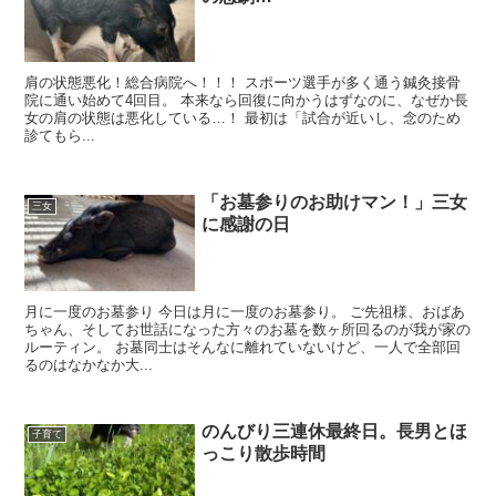
肩の状態悪化！総合病院へ！！！ スポーツ選手が多く通う鍼灸接骨
院に通い始めて4回目。 本来なら回復に向かうはずなのに、なぜか長
女の肩の状態は悪化している…！ 最初は「試合が近いし、念のため
診てもら...
「お墓参りのお助けマン！」三女
三女
に感謝の日
月に一度のお墓参り 今日は月に一度のお墓参り。 ご先祖様、おばあ
ちゃん、そしてお世話になった方々のお墓を数ヶ所回るのが我が家の
ルーティン。 お墓同士はそんなに離れていないけど、一人で全部回
るのはなかなか大...
のんびり三連休最終日。長男とほ
子育て
っこり散歩時間