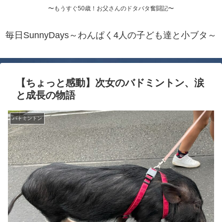
〜もうすぐ50歳！お父さんのドタバタ奮闘記〜
毎日SunnyDays～わんぱく4人の子ども達と小ブタ～
【ちょっと感動】次女のバドミントン、涙
と成長の物語
バトミントン