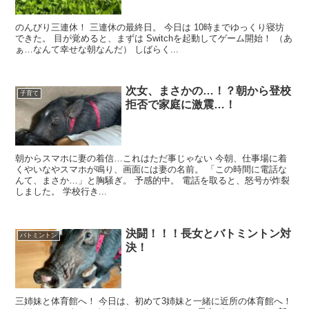
のんびり三連休！ 三連休の最終日。 今日は 10時までゆっくり寝坊
できた。 目が覚めると、まずは Switchを起動してゲーム開始！ （あ
ぁ…なんて幸せな朝なんだ） しばらく...
次女、まさかの…！？朝から登校
子育て
拒否で家庭に激震…！
朝からスマホに妻の着信…これはただ事じゃない 今朝、仕事場に着
くやいなやスマホが鳴り、画面には妻の名前。 「この時間に電話な
んて、まさか…」と胸騒ぎ。 予感的中。 電話を取ると、怒号が炸裂
しました。 学校行き...
決闘！！！長女とバトミントン対
バトミントン
決！
三姉妹と体育館へ！ 今日は、初めて3姉妹と一緒に近所の体育館へ！