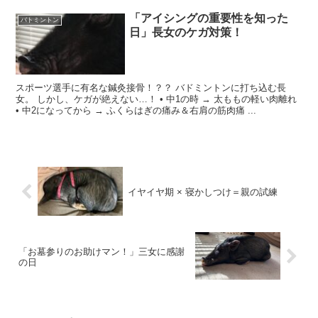
「アイシングの重要性を知った
バトミントン
日」長女のケガ対策！
スポーツ選手に有名な鍼灸接骨！？？ バドミントンに打ち込む長
女。 しかし、ケガが絶えない…！ • 中1の時 → 太ももの軽い肉離れ
• 中2になってから → ふくらはぎの痛み＆右肩の筋肉痛 ...
イヤイヤ期 × 寝かしつけ＝親の試練
「お墓参りのお助けマン！」三女に感謝
の日