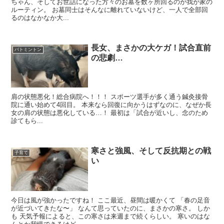
ちゃん、そしてお世話になった方々のお墓を数ヶ所回るのが我が家の
ルーティン。 お墓同士はそんなに離れていないけど、一人で全部回
るのはなかなか大...
長女、まさかの大ケガ！試合直前
バトミントン
の悲劇…
肩の状態悪化！総合病院へ！！！ スポーツ選手が多く通う鍼灸接骨
院に通い始めて4回目。 本来なら回復に向かうはずなのに、なぜか長
女の肩の状態は悪化している…！ 最初は「試合が近いし、念のため
診てもら...
寒さと強風、そして反抗期との戦
子育て
い
今日は風が強かったですね！ ここ最近、昼間は暖かくて 「春の足音
が近づいてきたな〜」 なんて思っていたのに、まさかの寒さ。 しか
も 天気予報によると、この寒さは来週まで続くらしい。 寒いのはな