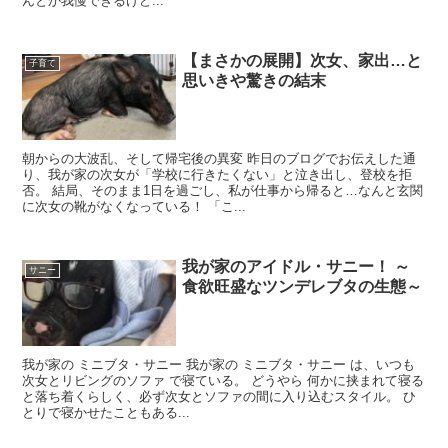
んとか我慢できるけど...
【まさかの展開】次女、家出…と
子育て
思いきや驚きの結末
朝からの大波乱、そして帰宅後の異変 昨日のブログでお伝えした通
り、我が家の次女が「学校に行きたくない」と泣き出し、登校を拒
否。 結局、そのまま1日を過ごし、私が仕事から帰ると…なんと玄関
に次女の靴がなくなっている！ 「こ...
我が家のアイドル・サニー！ ～
サニー
食欲旺盛なツンデレブタの生態～
我が家の ミニブタ・サニー 我が家の ミニブタ・サニー は、いつも
次女とリビングのソファ で寝ている。 どうやら 何かに挟まれて寝る
と落ち着くらしく、必ず次女とソファの間に入り込むスタイル。 ひ
とりで寝かせたこともある...