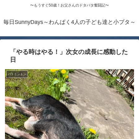
〜もうすぐ50歳！お父さんのドタバタ奮闘記〜
毎日SunnyDays～わんぱく4人の子ども達と小ブタ～
「やる時はやる！」次女の成長に感動した
日
バトミントン