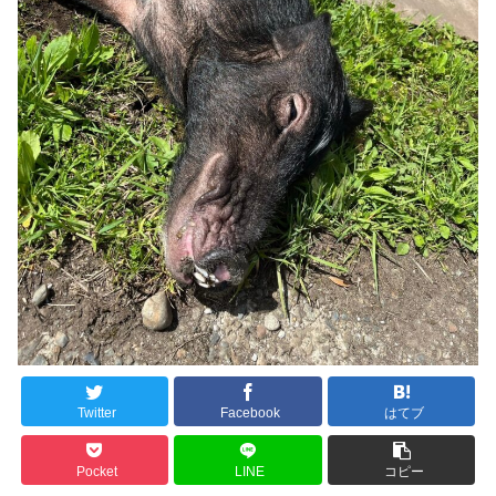
Twitter
Facebook
はてブ
Pocket
LINE
コピー