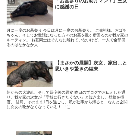
「お墓参りのお助けマン！」三女
三女
に感謝の日
月に一度のお墓参り 今日は月に一度のお墓参り。 ご先祖様、おばあ
ちゃん、そしてお世話になった方々のお墓を数ヶ所回るのが我が家の
ルーティン。 お墓同士はそんなに離れていないけど、一人で全部回
るのはなかなか大...
【まさかの展開】次女、家出…と
子育て
思いきや驚きの結末
朝からの大波乱、そして帰宅後の異変 昨日のブログでお伝えした通
り、我が家の次女が「学校に行きたくない」と泣き出し、登校を拒
否。 結局、そのまま1日を過ごし、私が仕事から帰ると…なんと玄関
に次女の靴がなくなっている！ 「こ...