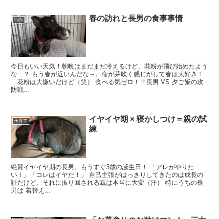
春の訪れと長男の食事事情
悩み
今日もいい天気！朝晩はまだまだ冷えるけど、花粉が飛び始めたよう
な…？ もう春が近いんだな～。命が芽吹く感じがして春は大好き！
…花粉は大嫌いだけど（笑） 食べる気ゼロ！？長男 VS 夕ご飯の攻
防戦...
イヤイヤ期 × 寝かしつけ＝親の試
子育て
練
絶賛イヤイヤ期の長男、もうすぐ3歳の誕生日！ 「アレがやりた
い！」「コレはイヤだ！」 自己主張がはっきりしてきたのは成長の
証だけど、それに振り回される親は本当に大変（汗） 特にうちの長
男は 着替え...