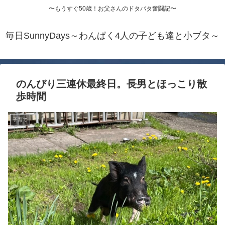
〜もうすぐ50歳！お父さんのドタバタ奮闘記〜
毎日SunnyDays～わんぱく4人の子ども達と小ブタ～
のんびり三連休最終日。長男とほっこり散
歩時間
子育て