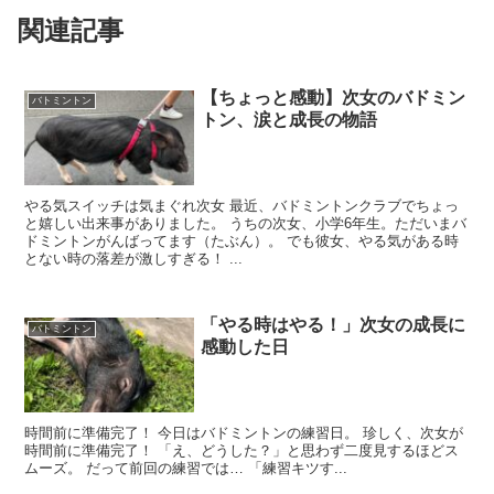
関連記事
【ちょっと感動】次女のバドミン
バトミントン
トン、涙と成長の物語
やる気スイッチは気まぐれ次女 最近、バドミントンクラブでちょっ
と嬉しい出来事がありました。 うちの次女、小学6年生。ただいまバ
ドミントンがんばってます（たぶん）。 でも彼女、やる気がある時
とない時の落差が激しすぎる！ ...
「やる時はやる！」次女の成長に
バトミントン
感動した日
時間前に準備完了！ 今日はバドミントンの練習日。 珍しく、次女が
時間前に準備完了！ 「え、どうした？」と思わず二度見するほどス
ムーズ。 だって前回の練習では… 「練習キツす...