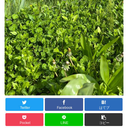
Twitter
Facebook
はてブ
Pocket
LINE
コピー