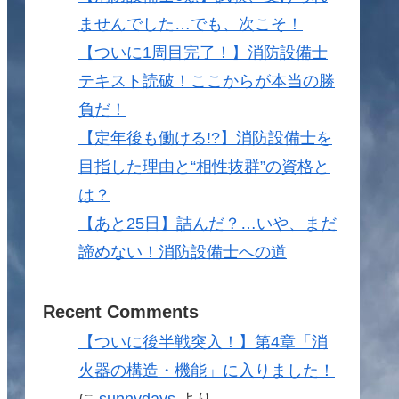
ませんでした…でも、次こそ！
【ついに1周目完了！】消防設備士
テキスト読破！ここからが本当の勝
負だ！
【定年後も働ける!?】消防設備士を
目指した理由と“相性抜群”の資格と
は？
【あと25日】詰んだ？…いや、まだ
諦めない！消防設備士への道
Recent Comments
【ついに後半戦突入！】第4章「消
火器の構造・機能」に入りました！
に
sunnydays
より