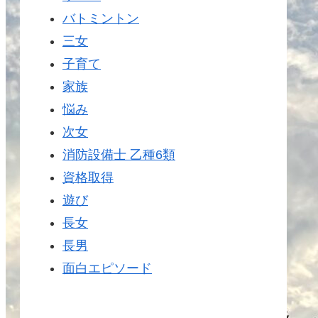
バトミントン
三女
子育て
家族
悩み
次女
消防設備士 乙種6類
資格取得
遊び
長女
長男
面白エピソード