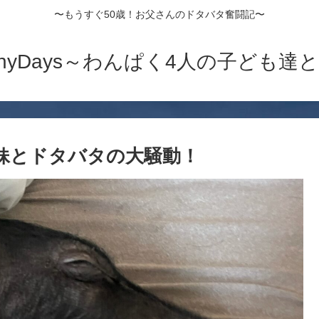
〜もうすぐ50歳！お父さんのドタバタ奮闘記〜
nnyDays～わんぱく4人の子ども達
妹とドタバタの大騒動！