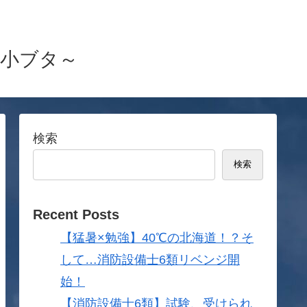
と小ブタ～
検索
検索
Recent Posts
【猛暑×勉強】40℃の北海道！？そ
して…消防設備士6類リベンジ開
始！
【消防設備士6類】試験、受けられ