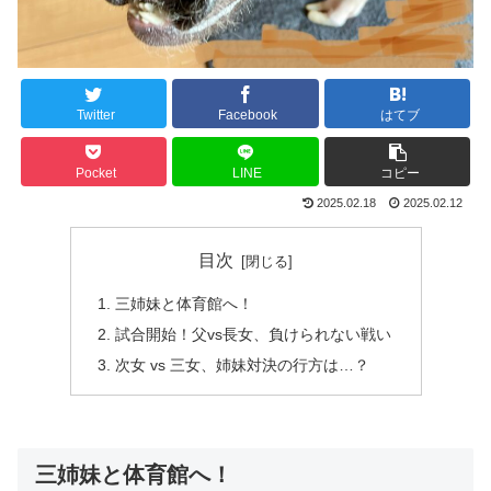
Twitter
Facebook
はてブ
Pocket
LINE
コピー
2025.02.18
2025.02.12
目次
三姉妹と体育館へ！
試合開始！父vs長女、負けられない戦い
次女 vs 三女、姉妹対決の行方は…？
三姉妹と体育館へ！