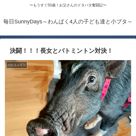
〜もうすぐ50歳！お父さんのドタバタ奮闘記〜
毎日SunnyDays～わんぱく4人の子ども達と小ブタ～
決闘！！！長女とバトミントン対決！
バトミントン