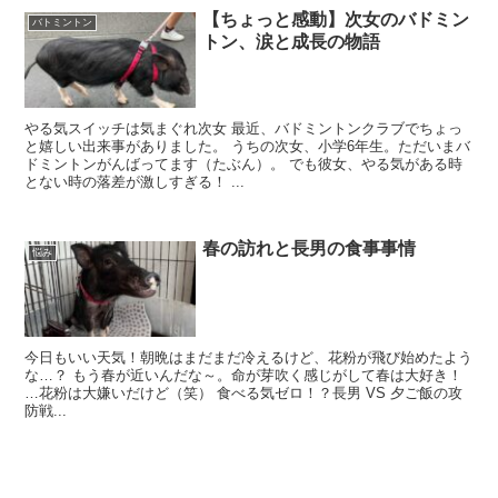
【ちょっと感動】次女のバドミン
バトミントン
トン、涙と成長の物語
やる気スイッチは気まぐれ次女 最近、バドミントンクラブでちょっ
と嬉しい出来事がありました。 うちの次女、小学6年生。ただいまバ
ドミントンがんばってます（たぶん）。 でも彼女、やる気がある時
とない時の落差が激しすぎる！ ...
春の訪れと長男の食事事情
悩み
今日もいい天気！朝晩はまだまだ冷えるけど、花粉が飛び始めたよう
な…？ もう春が近いんだな～。命が芽吹く感じがして春は大好き！
…花粉は大嫌いだけど（笑） 食べる気ゼロ！？長男 VS 夕ご飯の攻
防戦...