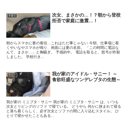
次女、まさかの…！？朝から登校
子育て
拒否で家庭に激震…！
朝からスマホに妻の着信…これはただ事じゃない 今朝、仕事場に着
くやいなやスマホが鳴り、画面には妻の名前。 「この時間に電話な
んて、まさか…」と胸騒ぎ。 予感的中。 電話を取ると、怒号が炸裂
しました。 学校行き...
我が家のアイドル・サニー！ ～
サニー
食欲旺盛なツンデレブタの生態～
我が家の ミニブタ・サニー 我が家の ミニブタ・サニー は、いつも
次女とリビングのソファ で寝ている。 どうやら 何かに挟まれて寝る
と落ち着くらしく、必ず次女とソファの間に入り込むスタイル。 ひ
とりで寝かせたこともある...