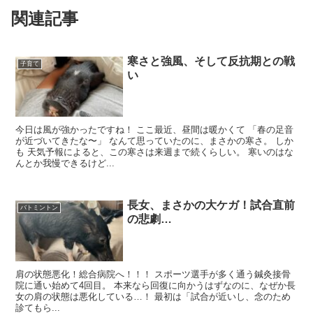
関連記事
寒さと強風、そして反抗期との戦
子育て
い
今日は風が強かったですね！ ここ最近、昼間は暖かくて 「春の足音
が近づいてきたな〜」 なんて思っていたのに、まさかの寒さ。 しか
も 天気予報によると、この寒さは来週まで続くらしい。 寒いのはな
んとか我慢できるけど...
長女、まさかの大ケガ！試合直前
バトミントン
の悲劇…
肩の状態悪化！総合病院へ！！！ スポーツ選手が多く通う鍼灸接骨
院に通い始めて4回目。 本来なら回復に向かうはずなのに、なぜか長
女の肩の状態は悪化している…！ 最初は「試合が近いし、念のため
診てもら...